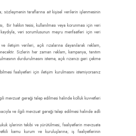
zleşmenin taraflarına ait kişisel verilerin işlenmesinin
Bir hakkın tesisi, kullanılması veya korunması için veri
 kaydıyla, veri sorumlusunun meşru menfaatleri için veri
iletişim verileri, açık rızalarına dayanılarak reklam,
şlenecektir. Sizlerin her zaman reklam, kampanya, tanıtım
kurulmasının durdurulmasını isteme, açık rızanızı geri çekme
mesi faaliyetleri için iletişim kurulmasını istemiyorsanız
gili mevzuat gereği talep edilmesi halinde kolluk kuvvetleri
acıyla ve ilgili mevzuat gereği talep edilmesi halinde adli
 işlerinin takibi ve yürütülmesi, faaliyetlerin mevzuata
etkili kamu kurum ve kuruluşlarına; iş faaliyetlerinin