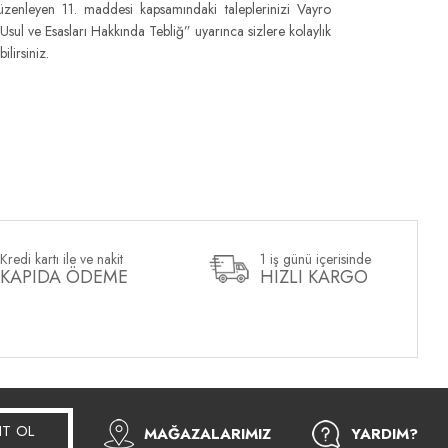
nı düzenleyen 11. maddesi kapsamındaki taleplerinizi Vayro
ul ve Esasları Hakkında Tebliğ” uyarınca sizlere kolaylık
lirsiniz.
Kredi kartı ile ve nakit
1 iş günü içerisinde
KAPIDA ÖDEME
HIZLI KARGO
IT OL
MAĞAZALARIMIZ
YARDIM?