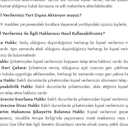
hizmet aldığımız hukuk bürosuna ve adli makamlara aktarılabilecektir.
el Verilerinizi Yurt Dışına Aktarıyor muyuz?
. maddesi çerçevesindeki kurallara dayanarak yurtdışındaki üçüncü kişilerle, iş 
l Verileriniz ile İlgili Haklarınızı Nasıl Kullanabilirsiniz?
e Hakkı:
Yanlış olduğunu düşündüğünüz herhangi bir kişisel verileriniz me
vardır. Aynı zamanda eksik olduğunu düşündüğünüz herhangi bir kişisel veri
ınız da bulunmaktadır.
akkı:
Şirketimizden kişisel verilerinizin kopyasını talep etme hakkınız vardır. Bu 
ı Geri Çekme:
Şirketimize vermiş olduğunuz açık rızanızın geri çekilmes
nin hukuka uygunluğu etkilenmeden, herhangi bir zamanda rızayı geri çekme hak
a Hakkı:
Belirli durumlarda şirketimizden kişisel verilerinizin silinmesini talep
ınabilirlik Hakkı:
Belirli durumlarda şirketimizden, elde ettiğimiz kişise
ını talep etme hakkınız vardır.
ürecini Sınırlama Hakkı:
Belirli durumlarda şirketimizden kişisel verileriniz
ürecine İtiraz Hakkı:
Belirli durumlarda şirketimizden kişisel verilerinizin i
etim Makamına Şikayette Bulunma Hakkı:
Kişisel verilerinizi geçe
eyseniz, öncelikle Avrupa Birliği’nde yaşıyorsanız mutat meskeniniz veya i
nüz Üye Ülke’deki ilgili denetim düzenleyici otorite olmak üzere, yetkili düzen