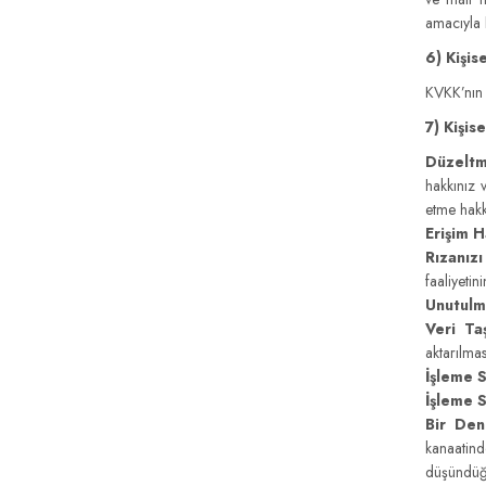
amacıyla 
6) Kişis
KVKK’nın 9
7) Kişise
Düzeltm
hakkınız 
etme hakk
Erişim H
Rızanız
faaliyeti
Unutulm
Veri Taş
aktarılmas
İşleme S
İşleme S
Bir Den
kanaatind
düşündüğü