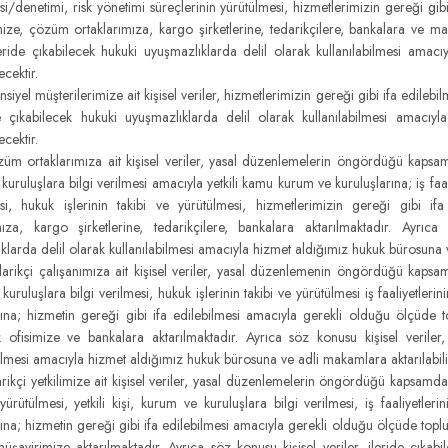
si/denetimi, risk yönetimi süreçlerinin yürütülmesi, hizmetlerimizin gereği gib
imize, çözüm ortaklarımıza, kargo şirketlerine, tedarikçilere, bankalara ve ma
ileride çıkabilecek hukuki uyuşmazlıklarda delil olarak kullanılabilmesi am
ecektir.
yel müşterilerimize ait kişisel veriler, hizmetlerimizin gereği gibi ifa edile
de çıkabilecek hukuki uyuşmazlıklarda delil olarak kullanılabilmesi amac
ecektir.
rtaklarımıza ait kişisel veriler, yasal düzenlemelerin öngördüğü kapsamda,
uruluşlara bilgi verilmesi amacıyla yetkili kamu kurum ve kuruluşlarına; iş faal
esi, hukuk işlerinin takibi ve yürütülmesi, hizmetlerimizin gereği gibi 
mıza, kargo şirketlerine, tedarikçilere, bankalara aktarılmaktadır. Ayrıca
klarda delil olarak kullanılabilmesi amacıyla hizmet aldığımız hukuk bürosuna v
kçi çalışanımıza ait kişisel veriler, yasal düzenlemenin öngördüğü kapsamda
kuruluşlara bilgi verilmesi, hukuk işlerinin takibi ve yürütülmesi iş faaliyetle
rına; hizmetin gereği gibi ifa edilebilmesi amacıyla gerekli olduğu ölçüde topl
k ofisimize ve bankalara aktarılmaktadır. Ayrıca söz konusu kişisel veriler,
bilmesi amacıyla hizmet aldığımız hukuk bürosuna ve adli makamlara aktarılabili
çi yetkilimize ait kişisel veriler, yasal düzenlemelerin öngördüğü kapsamda, 
 yürütülmesi, yetkili kişi, kurum ve kuruluşlara bilgi verilmesi, iş faaliyetl
ına; hizmetin gereği gibi ifa edilebilmesi amacıyla gerekli olduğu ölçüde toplulu
üşavirimize aktarılmaktadır. Ayrıca söz konusu kişisel veriler, ileride çıkabi