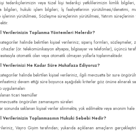
i tedarikçilerimizin veya tüzel kişi tedarikçi yetkililerimizin kimlik bilgileri, i
 bilgileri, hukuki işlem bilgileri; İş faaliyetlerinin yürütülmesi/denetimi, 
işlerinin yürütülmesi, Sözleşme süreçlerinin yürütülmesi, Yatırım süreçlerinin 
ektir.
el Verilerinizin Toplanma Yöntemleri Nelerdir?
ategoriler halinde belirtilen kişisel verileriniz; sipariş formları, sözleşmeler, zi
 cihazlar (ör. telekomünikasyon altyapısı, bilgisayar ve telefonlar), üçüncü taraf
vasıtasıyla otomatik olan veya otomatik olmayan yollarla toplanmaktadır.
el Verilerinizi Ne Kadar Süre Muhafaza Ediyoruz?
kategoriler halinde belirtilen kişisel verileriniz, ilgili mevzuatta bir sure ön
faatimiz devam ettiği süre boyunca aşağıdaki kriterler göz önüne alınarak sa
uygulamaları
nan ticari teamüller
 mevzuatta öngörülen zamanaşımı süreleri
ler sonunda saklanan kişisel veriler silinmekte, yok edilmekte veya anonim hale 
el Verilerinizin Toplanmasının Hukuki Sebebi Nedir?
erileriniz, Vayro Giyim tarafından; yukarıda açıklanan amaçların gerçekleşti