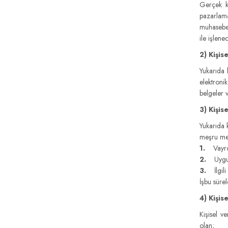
Gerçek kiş
pazarlama
muhasebe 
ile işlenec
2) Kişis
Yukarıda k
elektronik
belgeler 
3) Kişis
Yukarıda 
meşru men
1.
Vayro 
2.
Uygula
3.
İlgili
İşbu süre
4) Kişis
Kişisel v
olan;