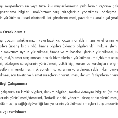
i müşterilerimizin veya tüzel kişi müşterilerimizin yetkililerinin ve/veya çalışa
, pazarlama bilgileri; mal/hizmet satış süreçlerinin yönetilmesi, sözleş
in yürütülmesi, ticari elektronik ileti gönderebilmesi, pazarlama analiz çalışmala
m Ortaklarımız
i çözüm ortaklarımızın veya tüzel kişi çözüm ortaklarımızın yetkililerinin ve/ve
gileri (sipariş bilgisi vb.), finans bilgileri (bilanço bilgileri vb.), hukuki işlem
erin mevzuata uygun yürütülmesi, finans ve muhasebe işlerinin yürütülmesi, iş fa
si, mal/hizmet satış sonrası destek hizmetlerinin yürütülmesi, mal/hizmet satış
si, sözleşme süreçlerinin yürütülmesi, yetkili kişi, kurum ve kuruluşlara bilgi
iyetlerinin yürütülmesi, risk yönetimi süreçlerinin yürütülmesi, reklam/kampanya
mesi, son tüketiciye hizmet süreçlerinin yürütülmesi, iletişim faaliyetlerinin yürü
ikçi Çalışanımız
çalışanımızın kimlik bilgileri, iletişim bilgileri, mesleki deneyim bilgileri (ör. mes
tlerinin yürütülmesi/denetimi, Tedarik zinciri yönetimi süreçlerinin yürütülmesi,
tülmesi, İş sağlığı/güvenliği faaliyetlerinin yürütülmesi amaçları ile işlenecektir
ikçi Yetkilimiz