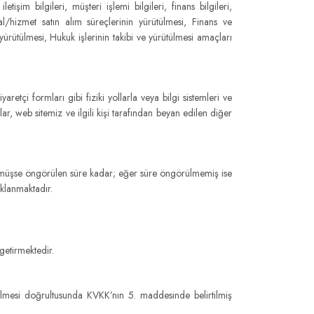
letişim bilgileri, müşteri işlemi bilgileri, finans bilgileri,
mal/hizmet satın alım süreçlerinin yürütülmesi, Finans ve
yürütülmesi, Hukuk işlerinin takibi ve yürütülmesi amaçları
yaretçi formları gibi fiziki yollarla veya bilgi sistemleri ve
lar, web sitemiz ve ilgili kişi tarafından beyan edilen diğer
görülmüşse öngörülen süre kadar; eğer süre öngörülmemiş ise
klanmaktadır.
getirmektedir.
rilmesi doğrultusunda KVKK’nın 5. maddesinde belirtilmiş