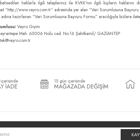
bahsedilen haklarla ilgili talepleriniz ile KVKK’nın ilgili kişilerin hakları
ait “http://www.vayro.com.tr” adresinde yer alan “Veri Sorumlusuna Başvuru Us
 adına hazırlanan “Veri Sorumlusuna Başvuru Formu” aracılığıyla bizlere iletebi
rumlusu:
Vayro Giyim
eyrantepe Mah. 65006 Nolu cad. No:16 Şehitkamil/ GAZİANTEP
tek@vayro.com.tr
içerisinde
15 gün içerisinde
Y İADE
MAĞAZADA DEĞİŞİM
KAY