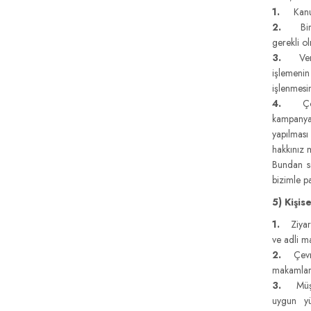
1.
Kanunl
2.
Bir söz
gerekli ol
3.
Veri so
işlemenin
işlenmesi
4.
Çözüm 
kampanya,
yapılması
hakkınız 
Bundan so
bizimle pa
5) Kişis
1.
Ziyaretç
ve adli ma
2.
Çevrimi
makamlar v
3.
Müşteri
uygun yü