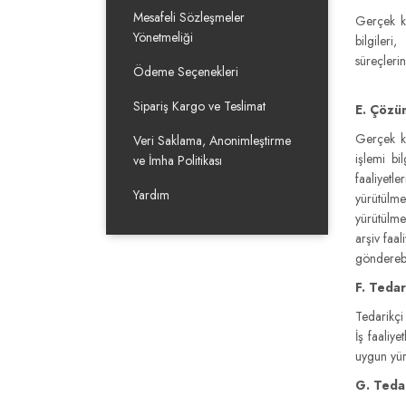
Mesafeli Sözleşmeler
Gerçek kiş
Yönetmeliği
bilgileri
süreçlerin
Ödeme Seçenekleri
Sipariş Kargo ve Teslimat
E. Çözü
Gerçek kiş
Veri Saklama, Anonimleştirme
işlemi bil
ve İmha Politikası
faaliyetl
Yardım
yürütülme
yürütülme
arşiv faal
gönderebil
F. Tedar
Tedarikçi 
İş faaliye
uygun yürü
G. Tedar