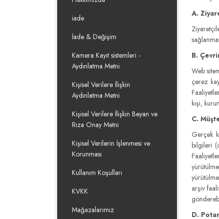
A. Ziyar
iade
Ziyaretçil
İade & Değişim
sağlanmas
Kamera Kayıt sistemleri -
B. Çevri
Aydınlatma Metni
Web sitemi
çerez kayı
Kişisel Verilere İlişkin
Faaliyetle
Aydınlatma Metni
kişi, kuru
Kişisel Verilere İlişkin Beyan ve
C. Müşte
Rıza Onay Metni
Gerçek kiş
Kişisel Verilerin İşlenmesi ve
bilgileri 
Korunması
Faaliyetl
yürütülme
Kullanım Koşulları
yürütülme
arşiv faal
KVKK
gönderebil
Mağazalarımız
D. Potan