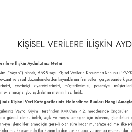
KIŞISEL VERILERE İLIŞKIN A
Verilere İlişkin Aydınlatma Metni
im (“Vayro”) olarak; 6698 sayılı Kişisel Verilerin Korunması Kanunu (“KV
 mevzuat ve yasal düzenlemelerden kaynaklanan faaliyetleri çerçevesinde kişisel 
lerimizi, çevrimiçi ziyaretçilerimizi, müşterilerimizi, potansiyel müşterileri
irmek amacıyla işbu aydınlatma metnini hazırladık.
iğimiz Kişisel Veri Kategorileriniz Nelerdir ve Bunları Hangi Amaçla
bilgileriniz Vayro Giyim tarafından KVKK’nın 4.2. maddesinde öngörülen;
nde güncel olma, belirli, açık ve meşru amaçlar için işlenme, işlendikleri am
 veya işlendikleri amaç için gerekli olan süre kadar muhafaza edilme, ilkele
lişkilerimiz kapsamında (bir kişinin birden çok kategoriye girmesi mümkündür) a