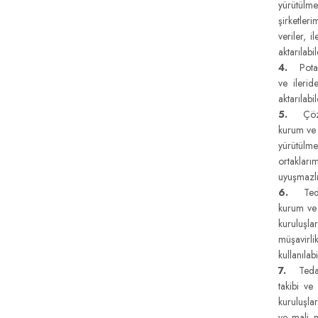
yürütülme
şirketler
veriler, 
aktarılabil
4.
Potansi
ve ileri
aktarılabil
5.
Çözüm o
kurum ve k
yürütülm
ortakları
uyuşmazlı
6.
Tedari
kurum ve 
kuruluşla
müşavirli
kullanıla
7.
Tedarik
takibi ve
kuruluşlar
ve mali m