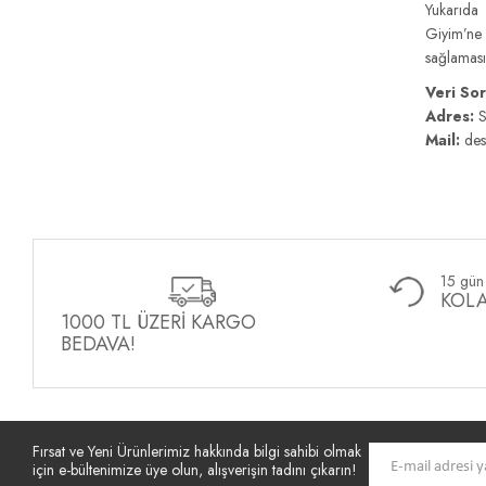
Yukarıda 
Giyim’ne 
sağlaması
Veri So
Adres:
S
Mail:
des
15 gün 
KOLA
1000 TL ÜZERİ KARGO
BEDAVA!
Fırsat ve Yeni Ürünlerimiz hakkında bilgi sahibi olmak
için e-bültenimize üye olun, alışverişin tadını çıkarın!