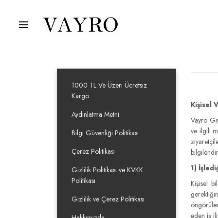
1000 TL Ve Üzeri Ücretsiz
Kargo
Kişisel 
Aydınlatma Metni
Vayro Giy
ve ilgili
Bilgi Güvenliği Politikası
ziyaretçi
Çerez Politikası
bilgilend
1) İşled
Gizlilik Politikası ve KVKK
Politikası
Kişisel 
gerektiği
Gizlilik ve Çerez Politikası
öngörülen
eden iş i
Hakkımızda