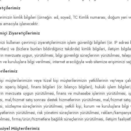
etçilerimiz
erimizin kimlik bilgileri (örneğin. ad, soyad, TC Kimlik numarası, doğum yeri ve t
ı amacıyla işlenecektir.
miçi Ziyaretçilerimiz
zi kullanan çevrimiçi ziyaretçilerimizin işlem güvenliği bilgileri (ör. IP adresi bi
tları) ve (bizlere bunları bildirdiğiniz takdirde) kimlik bilgileri, iletişim bilg
rin mevzuata uygun, yürütülmesi, bilgi güvenliği süreçlerinin yürütülmesi, talep/şik
m ve kuruluşlara bilgi verilmesi, internet aracılığıyla web sitemize erişiminizi s
rilerimiz
i müşterilerimizin veya tüzel kişi müşterilerimizin yetkililerinin ve/veya çalışa
(ör. sipariş bilgisi), finans bilgileri (ör. bilanço bilgileri), hukuki işlem bilgile
erin mevzuata uygun yürütülmesi, finans ve muhasebe işlerinin yürütülmesi, iş fa
si, mal/hizmet satış sonrası destek hizmetlerinin yürütülmesi, mal/hizmet satış
si, sözleşme süreçlerinin yürütülmesi, yetkili kişi, kurum ve kuruluşlara bilgi
iyetlerinin yürütülmesi, risk yönetimi süreçlerinin yürütülmesi, reklam/kampanya
mesi, firma/ürün/hizmetlere bağlılık süreçlerinin yürütülmesi, iletişim faaliyetle
siyel Müşterilerimiz