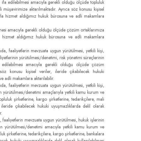
i ifa edilebilmesi amacıyla gerekli olduğu ölçüde topluluk
li müşavirimize aktarılmaktadır. Ayrıca söz konusu kişisel
acıyla hizmet aldığımız hukuk bürosuna ve adli makamlara
bilmesi amacıyla gerekli olduğu ölçüde çözüm ortaklarımıza
ıyla hizmet aldığımız hukuk bürosuna ve adli makamlara
 faaliyetlerin mevzuata uygun yürütülmesi, yetkili kişi,
iyetlerinin yürütülmesi/denetimi, risk yönetimi süreçlerinin
ifa edilebilmesi amacıyla gerekli olduğu ölçüde çözüm
 söz konusu kişisel veriler, ileride çıkabilecek hukuki
e adli makamlara aktarılabilir.
, faaliyetlerin mevzuata uygun yürütülmesi, yetkili kişi,
rinin yürütülmesi/denetimi amaçlarıyla yetkili kamu kurum ve
uluk şirketlerine, kargo şirketlerine, tedarikçilere, mali
 ileride çıkabilecek hukuki uyuşmazlıklarda delil olarak
r.
faaliyetlerin mevzuata uygun yürütülmesi, hukuk işlerinin
erinin yürütülmesi/denetimi amacıyla yetkili kamu kurum ve
k şirketlerine, tedarikçilere, kargo şirketlerine, bankalara
lecek hukuki uyuşmazlıklarda delil olarak kullanılabilmesi