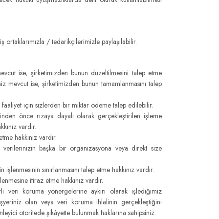
ortaklarımızla / tedarikçilerimizle paylaşılabilir.
vcut ise, şirketimizden bunun düzeltilmesini talep etme
niz mevcut ise, şirketimizden bunun tamamlanmasını talep
faaliyet için sizlerden bir miktar ödeme talep edilebilir.
inden önce rızaya dayalı olarak gerçekleştirilen işleme
kınız vardır.
 etme hakkınız vardır.
l verilerinizin başka bir organizasyona veya direkt size
in işlenmesinin sınırlanmasını talep etme hakkınız vardır.
şlenmesine itiraz etme hakkınız vardır.
rli veri koruma yönergelerine aykırı olarak işlediğimiz
şyeriniz olan veya veri koruma ihlalinin gerçekleştiğini
leyici otoritede şikâyette bulunmak haklarına sahipsiniz.