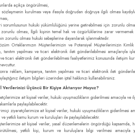
arda açıkça öngörülmesi,
leşmenin kurulması veya ifasıyla doğrudan doğruya ilgili olması kaydıyla; sö
ması,
rumlusunun hukuki yükümlülüğünü yerine getirebilmesi için zorunlu olması, 
 zorunlu olması, İlgili kişinin temel hak ve özgürlüklerine zarar vermemek
nin zorunlu olması hukuki sebeplerine dayanılarak işlenmektedir.
Ortaklarımızın Müşterilerimizin ve Potansiyel Müşterilerimizin Kimlik ve 
 tanıtım yapılması ve ticari elektronik ileti gönderilebilmesi amaçlarıyla i
 ve ticari elektronik ileti gönderilebilmesi faaliyetlerimiz konusunda iletişim 
mevcuttur.
nra reklam, kampanya, tanıtım yapılması ve ticari elektronik ileti gönderilebil
ylaştığınız iletişim bilgileri üzerinden iptal hakkınızı kullanabilirsiniz.
el Verilerinizi Üçüncü Bir Kişiye Aktarıyor Muyuz?
ilerimize ait kişisel veriler, hukuki uyuşmazlıkların giderilmesi amacıyla ve il
kamlarla paylaşılabilecektir.
çi ziyaretçilerimize ait kişisel veriler, hukuki uyuşmazlıkların giderilmesi am
e yetkili kamu kurum ve kuruluşları ile paylaşılabilecektir.
lerimize ait kişisel veriler, yasal düzenlemelerin öngördüğü kapsamda, hukuk
rütülmesi, yetkili kişi, kurum ve kuruluşlara bilgi verilmesi amacıyla y