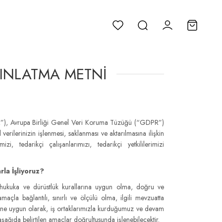
YDINLATMA METNI
KK”), Avrupa Birliği Genel Veri Koruma Tüzüğü (“GDPR”)
verilerinizin işlenmesi, saklanması ve aktarılmasına ilişkin
mizi, tedarikçi çalışanlarımızı, tedarikçi yetkililerimizi
rla İşliyoruz?
 hukuka ve dürüstlük kurallarına uygun olma, doğru ve
açla bağlantılı, sınırlı ve ölçülü olma, ilgili mevzuatta
rine uygun olarak, iş ortaklarımızla kurduğumuz ve devam
şağıda belirtilen amaçlar doğrultusunda işlenebilecektir.