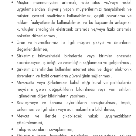
Müşteri memnuniyetini artırmak, web sitesi ve/veya mobil
uygulamalardan alışveriş yapan müşterilerimizi tanıyabilmek ve
müşteri çevresi analizinde kullanabilmek, çeşitli pazarlama ve
reklam faaliyetlerinde kullanabilmek ve bu kapsamda anlaşmalı
kuruluşlar aracılığıyla elektronik ortamda ve/veya fiziki ortamda
anketler düzenlenmesi,
Ürün ve hizmetlerimiz ile ilgili müşteri şikâyet ve önerilerini
değerlendirilmesi,
Şirketimiz bünyesindeki birimlerde veya birimler arasında
koordinasyon, iş birliği ve verimliliğin sağlanması ve geliştirilmesi,
Şirketimiz tarafından kullanılan internet sitesi ve diğer elektronik
sistemlerin ve fiziki ortamların güvenliğinin sağlanması,
Mevzuatta veya Şirketimizin kabul ettiği kural ve politikalarda
meydana gelen değişikliklerin bildirilmesi veya veri sahibini
ilgilendiren diğer bildirimlerin yapılması,
Sözleşmeye ve kanuna aykırılıkların soruşturulması, tespiti,
önlenmesi ve ilgili idari veya adli makamlara bildirilmesi,
Mevcut ve ileride çıkabilecek hukuki uyuşmazlıkların
çözümlenmesi,
Talep ve soruların cevaplanması,