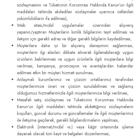
sözleşmesinin ve Tüketicinin Korunması Hakkında Kanun’un ilgili
maddeleri tahtında akdedilen sözleşmeler uyarınca üstlenilen
yükümlülüklerin ifa edilmesi),
Web sitesi/mobil uygulamalar üzerinden alışveriş
yapanın/yaptıran Müşterilerin kimlik bilgilerinin teyit edilmesi ve
iletişim için gerekli adres ve diğer gerekli bilgilerin kaydedilmesi,
Müşterilere daha iyi bir alışveriş deneyimini sağlanması,
müşterilerin ilgi alanları dikkate alınarak ilgilenebileceği uygun
ürünlerin belirlenmesi ve uygun ürünlerle ilgili müşterilere bilgi
verilmesi, kampanya, promosyon ve avantajlardan haberdar
edilmesi etkin bir müşteri hizmeti sunulması,
Anlaşmalı kurumlarımız ve çözüm ortaklarımız tarafından
müşterilerimize öneri ve çözüm sunulabilmesi ve sağlamış
olduğumuz hizmetlerimizle ilgili müşterilerimize bilgi verilmesi,
Mesafeli satış sözleşmesi ve Tüketicinin Korunması Hakkında
Kanun’un ilgili maddeleri tahtında akdettiğimiz sözleşmelerin
koşulları, güncel durumu ve güncellemeler ile ilgili müşterilerimiz
ile iletişime geçilerek, gerekli bilgilendirmelerin yapılması,
Elektronik (internet/mobil vs.) veya kâğıt ortamında işleme
dayanak olacak tüm kayıt ve belgeleri düzenlenmesi,