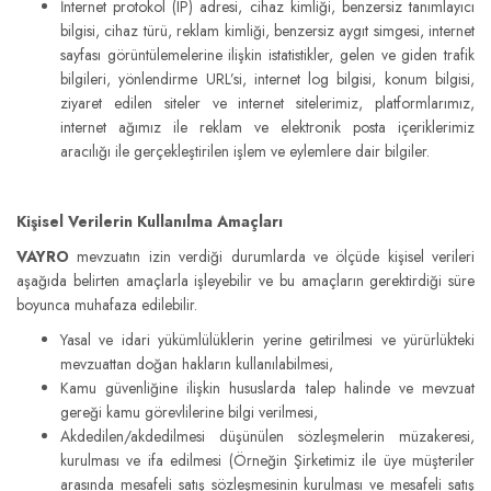
İnternet protokol (IP) adresi, cihaz kimliği, benzersiz tanımlayıcı
bilgisi, cihaz türü, reklam kimliği, benzersiz aygıt simgesi, internet
sayfası görüntülemelerine ilişkin istatistikler, gelen ve giden trafik
bilgileri, yönlendirme URL’si, internet log bilgisi, konum bilgisi,
ziyaret edilen siteler ve internet sitelerimiz, platformlarımız,
internet ağımız ile reklam ve elektronik posta içeriklerimiz
aracılığı ile gerçekleştirilen işlem ve eylemlere dair bilgiler.
Kişisel Verilerin Kullanılma Amaçları
VAYRO
mevzuatın izin verdiği durumlarda ve ölçüde kişisel verileri
aşağıda belirten amaçlarla işleyebilir ve bu amaçların gerektirdiği süre
boyunca muhafaza edilebilir.
Yasal ve idari yükümlülüklerin yerine getirilmesi ve yürürlükteki
mevzuattan doğan hakların kullanılabilmesi,
Kamu güvenliğine ilişkin hususlarda talep halinde ve mevzuat
gereği kamu görevlilerine bilgi verilmesi,
Akdedilen/akdedilmesi düşünülen sözleşmelerin müzakeresi,
kurulması ve ifa edilmesi (Örneğin Şirketimiz ile üye müşteriler
arasında mesafeli satış sözleşmesinin kurulması ve mesafeli satış