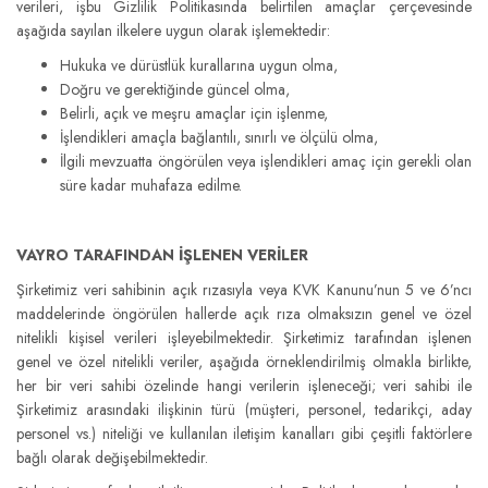
verileri, işbu Gizlilik Politikasında belirtilen amaçlar çerçevesinde
aşağıda sayılan ilkelere uygun olarak işlemektedir:
Hukuka ve dürüstlük kurallarına uygun olma,
Doğru ve gerektiğinde güncel olma,
Belirli, açık ve meşru amaçlar için işlenme,
İşlendikleri amaçla bağlantılı, sınırlı ve ölçülü olma,
İlgili mevzuatta öngörülen veya işlendikleri amaç için gerekli olan
süre kadar muhafaza edilme.
VAYRO
TARAFINDAN İŞLENEN VERİLER
Şirketimiz veri sahibinin açık rızasıyla veya KVK Kanunu’nun 5 ve 6’ncı
maddelerinde öngörülen hallerde açık rıza olmaksızın genel ve özel
nitelikli kişisel verileri işleyebilmektedir. Şirketimiz tarafından işlenen
genel ve özel nitelikli veriler, aşağıda örneklendirilmiş olmakla birlikte,
her bir veri sahibi özelinde hangi verilerin işleneceği; veri sahibi ile
Şirketimiz arasındaki ilişkinin türü (müşteri, personel, tedarikçi, aday
personel vs.) niteliği ve kullanılan iletişim kanalları gibi çeşitli faktörlere
bağlı olarak değişebilmektedir.