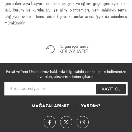
gösterilen veya başvuru sahibinin çalışma ve eğitim geçmişinde yer alan
kişi, kurum ve kuruluşlar, işe alım platformları, veri sahibinin temsil
ettiği/veri sahibini temsil eden kişi ve kurumlar aracılığıyla da edinilmesi
mümkündür.
15 gün içerisinde
KOLAY İADE
Fırsat ve Yeni Ürünlerimiz hakkında bilgi sahibi olmak için e-bültenimize
üye olun, alışverişin tadını çıkarın!
KAYIT OL
MAĞAZALARIMIZ
YARDIM?