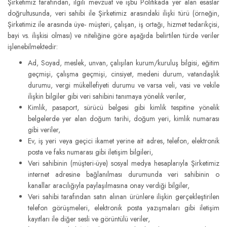
Şirketimiz tarafından, ilgili mevzuat ve işbu Politikada yer alan esaslar
doğrultusunda, veri sahibi ile Şirketimiz arasındaki ilişki türü (örneğin,
Şirketimiz ile arasında üye- müşteri, çalışan, iş ortağı, hizmet tedarikçisi,
bayi vs. ilişkisi olması) ve niteliğine göre aşağıda belirtilen türde veriler
işlenebilmektedir:
Ad, Soyad, meslek, unvan, çalışılan kurum/kuruluş bilgisi, eğitim
geçmişi, çalışma geçmişi, cinsiyet, medeni durum, vatandaşlık
durumu, vergi mükellefiyeti durumu ve varsa veli, vasi ve vekile
ilişkin bilgiler gibi veri sahibini tanımaya yönelik veriler,
Kimlik, pasaport, sürücü belgesi gibi kimlik tespitine yönelik
belgelerde yer alan doğum tarihi, doğum yeri, kimlik numarası
gibi veriler,
Ev, iş yeri veya geçici ikamet yerine ait adres, telefon, elektronik
posta ve faks numarası gibi iletişim bilgileri,
Veri sahibinin (müşteri-üye) sosyal medya hesaplarıyla Şirketimiz
internet adresine bağlanılması durumunda veri sahibinin o
kanallar aracılığıyla paylaşılmasına onay verdiği bilgiler,
Veri sahibi tarafından satın alınan ürünlere ilişkin gerçekleştirilen
telefon görüşmeleri, elektronik posta yazışmaları gibi iletişim
kayıtları ile diğer sesli ve görüntülü veriler,