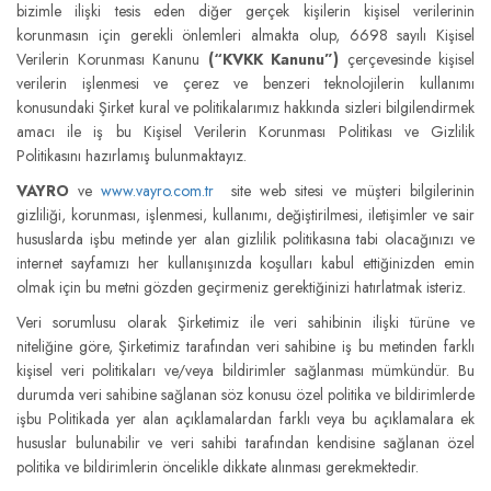
bizimle ilişki tesis eden diğer gerçek kişilerin kişisel verilerinin
korunmasın için gerekli önlemleri almakta olup, 6698 sayılı Kişisel
Verilerin Korunması Kanunu
(“KVKK Kanunu”)
çerçevesinde kişisel
verilerin işlenmesi ve çerez ve benzeri teknolojilerin kullanımı
konusundaki Şirket kural ve politikalarımız hakkında sizleri bilgilendirmek
amacı ile iş bu Kişisel Verilerin Korunması Politikası ve Gizlilik
Politikasını hazırlamış bulunmaktayız.
VAYRO
ve
www.vayro.com.tr
site web sitesi ve müşteri bilgilerinin
gizliliği, korunması, işlenmesi, kullanımı, değiştirilmesi, iletişimler ve sair
hususlarda işbu metinde yer alan gizlilik politikasına tabi olacağınızı ve
internet sayfamızı her kullanışınızda koşulları kabul ettiğinizden emin
olmak için bu metni gözden geçirmeniz gerektiğinizi hatırlatmak isteriz.
Veri sorumlusu olarak Şirketimiz ile veri sahibinin ilişki türüne ve
niteliğine göre, Şirketimiz tarafından veri sahibine iş bu metinden farklı
kişisel veri politikaları ve/veya bildirimler sağlanması mümkündür. Bu
durumda veri sahibine sağlanan söz konusu özel politika ve bildirimlerde
işbu Politikada yer alan açıklamalardan farklı veya bu açıklamalara ek
hususlar bulunabilir ve veri sahibi tarafından kendisine sağlanan özel
politika ve bildirimlerin öncelikle dikkate alınması gerekmektedir.