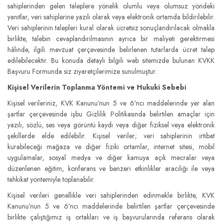
sahiplerinden gelen taleplere yönelik olumlu veya olumsuz yöndeki
yanıtlar, veri sahiplerine yazılı olarak veya elektronik ortamda bildirilebilir.
Veri sahiplerinin talepleri kural olarak ücretsiz sonuçlandırılacak olmakla
birlikte, talebin cevaplandırılmasının ayrıca bir maliyeti gerektirmesi
hâlinde, ilgili mevzuat çerçevesinde belirlenen tutarlarda ücret talep
edilebilecektir. Bu konuda detaylı bilgili web sitemizde bulunan KVKK
Başvuru Formunda siz ziyaretçilerimize sunulmuştur.
Kişisel Verilerin Toplanma Yöntemi ve Hukuki Sebebi
Kişisel verileriniz, KVK Kanunu’nun 5 ve 6’ncı maddelerinde yer alan
şartlar çerçevesinde işbu Gizlilik Politikasında belirtilen amaçlar için
yazılı, sözlü, ses veya görüntü kaydı veya diğer fiziksel veya elektronik
şekillerde elde edilebilir. Kişisel veriler; veri sahiplerinin irtibat
kurabileceği mağaza ve diğer fiziki ortamlar, internet sitesi, mobil
uygulamalar, sosyal medya ve diğer kamuya açık mecralar veya
düzenlenen eğitim, konferans ve benzeri etkinlikler aracılığı ile veya
tahkikat yöntemiyle toplanabilir.
Kişisel verileri genellikle veri sahiplerinden edinmekle birlikte, KVK
Kanunu’nun 5 ve 6’ncı maddelerinde belirtilen şartlar çerçevesinde
birlikte çalıştığımız iş ortakları ve iş başvurularında referans olarak