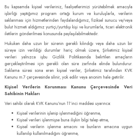
Bu kapsamda kişisel verileriniz, faaliyetlerimizi yürütebilmek amacıyla
işbirliği yaptığımız program ortağı kurum ve kuruluşlarla, verilerin
saklanması için hizmetlerinden faydalandığımız, fiziksel sunucu ve/veya
bulut hizmeti aldığımız yurtiçi/yurtdışı kişi ve kurumlarla, ticari elektronik
iletilerin gönderilmesi konusunda paylaşılabilmektedir.
Hukuken daha uzun bir sürenin gerekli kılındığı veya daha uzun bir
süreye izin verildiği durumlar hariç olmak üzere, Şirketimiz kişisel
verileri yalnızca işbu Gizlilik Politikasında belirtilen amaçların
gerçekleştirilmesi için gerekli olan süre zarfında elinde bulundurur.
Saklama süresi sona eren kişisel veriler, Şirketimiz tarafından KVK
Kanunu m.7 çerçevesinde silinir, yok edilir veya anonim hale getirilir.
Kişisel Verilerin Korunması Kanunu Çerçevesinde Veri
Sahibinin Hakları
Veri sahibi olarak KVK Kanunu’nun 11’inci maddesi uyarınca:
Kişisel verilerinin işlenip işlenmediğini öğrenme,
Kişisel verileri işlenmişse buna ilişkin bilgi talep etme,
Kişisel verilerin işlenme amacını ve bunların amacına uygun
kullanılıp kullanılmadığını öğrenme,