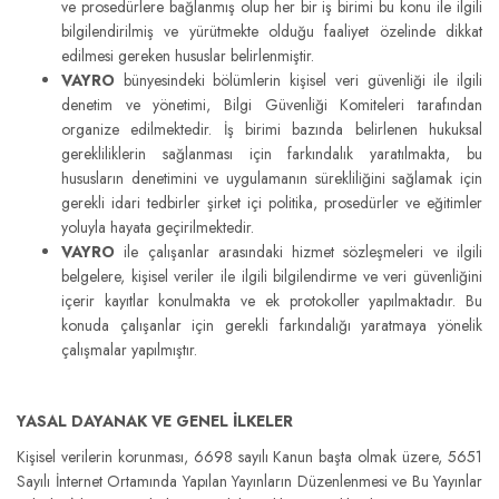
ve prosedürlere bağlanmış olup her bir iş birimi bu konu ile ilgili
bilgilendirilmiş ve yürütmekte olduğu faaliyet özelinde dikkat
edilmesi gereken hususlar belirlenmiştir.
VAYRO
bünyesindeki bölümlerin kişisel veri güvenliği ile ilgili
denetim ve yönetimi, Bilgi Güvenliği Komiteleri tarafından
organize edilmektedir. İş birimi bazında belirlenen hukuksal
gerekliliklerin sağlanması için farkındalık yaratılmakta, bu
hususların denetimini ve uygulamanın sürekliliğini sağlamak için
gerekli idari tedbirler şirket içi politika, prosedürler ve eğitimler
yoluyla hayata geçirilmektedir.
VAYRO
ile çalışanlar arasındaki hizmet sözleşmeleri ve ilgili
belgelere, kişisel veriler ile ilgili bilgilendirme ve veri güvenliğini
içerir kayıtlar konulmakta ve ek protokoller yapılmaktadır. Bu
konuda çalışanlar için gerekli farkındalığı yaratmaya yönelik
çalışmalar yapılmıştır.
YASAL DAYANAK VE GENEL İLKELER
Kişisel verilerin korunması, 6698 sayılı Kanun başta olmak üzere, 5651
Sayılı İnternet Ortamında Yapılan Yayınların Düzenlenmesi ve Bu Yayınlar