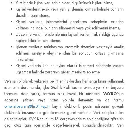
Yurt içinde kişisel verilerinin aktarıldığı üçüncü kişileri bilme,
Kişisel verilerin eksik veya yanlış işlenmiş olması hâlinde bunların
düzeltilmesini isteme,
Kişisel verilerin işlenmelerini gerektiren sebeplerin ortadan
kalkması halinde, bunların silinmesini veya yok edilmesini isteme,
Düzeltme ve silme işlemlerinin kişisel verilerin aktarıldığı üçüncü
kişilere bildirilmesini isteme,
İşlenen verilerin münhasıran otomatik sistemler vasıtasıyla analiz
edilmesi suretiyle aleyhine olan bir sonucun ortaya çıkmasına
itiraz etme,
Kişisel verilerin kanuna aykırı olarak işlenmesi sebebiyle zarara
uğraması hâlinde zararının giderilmesini talep etme
Veri sahibi olarak yukarıda belirtilen haklardan herhangi birini kullanmak
istemeniz durumunda, İşbu Gizlilik Politikasının ekinde yer alan başvuru
formunu doldurarak; formun ıslak imzalı bir nüshasını
VAYRO
’nun
adresine şahsen veya noter yoluyla iletmeniz ya da formu
omer.albayram@hs01.kep.tr
kayıtlı elektronik posta adresine güvenli
elektronik imzanız ile göndermeniz gerekmektedir. Veri sahiplerinden
gelen talepler, KVK Kanunu m.13 çerçevesinde talebin niteliğine göre en
geç otuz gün içerisinde değerlendirerek sonuçlandıracaktır. Veri