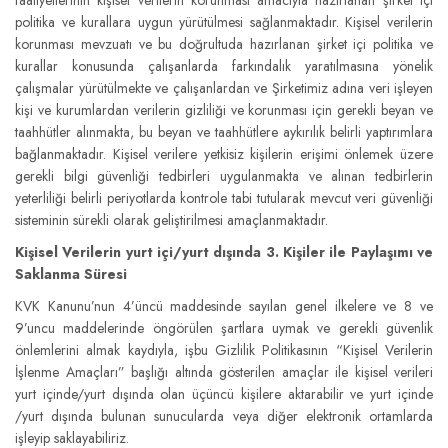
faaliyetlerinin kişisel verilerin korunması amacıyla hazırlanan şirket içi
politika ve kurallara uygun yürütülmesi sağlanmaktadır. Kişisel verilerin
korunması mevzuatı ve bu doğrultuda hazırlanan şirket içi politika ve
kurallar konusunda çalışanlarda farkındalık yaratılmasına yönelik
çalışmalar yürütülmekte ve çalışanlardan ve Şirketimiz adına veri işleyen
kişi ve kurumlardan verilerin gizliliği ve korunması için gerekli beyan ve
taahhütler alınmakta, bu beyan ve taahhütlere aykırılık belirli yaptırımlara
bağlanmaktadır. Kişisel verilere yetkisiz kişilerin erişimi önlemek üzere
gerekli bilgi güvenliği tedbirleri uygulanmakta ve alınan tedbirlerin
yeterliliği belirli periyotlarda kontrole tabi tutularak mevcut veri güvenliği
sisteminin sürekli olarak geliştirilmesi amaçlanmaktadır.
Kişisel Verilerin yurt içi/yurt dışında 3. Kişiler ile Paylaşımı ve
Saklanma Süresi
KVK Kanunu’nun 4’üncü maddesinde sayılan genel ilkelere ve 8 ve
9’uncu maddelerinde öngörülen şartlara uymak ve gerekli güvenlik
önlemlerini almak kaydıyla, işbu Gizlilik Politikasının “Kişisel Verilerin
İşlenme Amaçları” başlığı altında gösterilen amaçlar ile kişisel verileri
yurt içinde/yurt dışında olan üçüncü kişilere aktarabilir ve yurt içinde
/yurt dışında bulunan sunucularda veya diğer elektronik ortamlarda
işleyip saklayabiliriz.