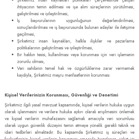
Şirketimiz insan kaynakları politikaları çerçevesinde çalışan
ihtiyacının temin edilmesi ve işe alım süreçlerinin yürütülmesi,
geliştirilmesi ve iyileştirilmesi,
İş başvurularının uygunluğunun değerlendirilmesi,
sonuçlandırılması ve iş başvurusunda bulunan adaylar ile iletişime
geçilmesi,
Şirketimiz insan kaynakları, halkla ilişkiler ve pazarlama
politikalarının geliştirilmesi ve iyileştirilmesi,
Bir hakkın tesisi, kullanılması veya korunması için veri işlemenin
zorunlu olması,
Veri sahibinin temel hak ve özgürlüklerine zarar vermemek
kaydıyla, Şirketimiz meşru menfaatlerinin korunması.
Kişisel Verilerinizin Korunması, Güvenliği ve Denetimi
Şirketimiz ilgili yasal mevzuat kapsamında, kişisel verilerin hukuka uygun
olarak işlenmesini ve verilere hukuka aykırı olarak erişilmesini önlemek
ve kişisel verilerin muhafazasını sağlamak amacıyla veri sorumlusu
olarak uygun güvenlik düzeyini temin etmeye yönelik gerekli teknik ve
idari tedbirleri almaktadır. Bu kapsamda Şirketimiz iş süreçleri ve