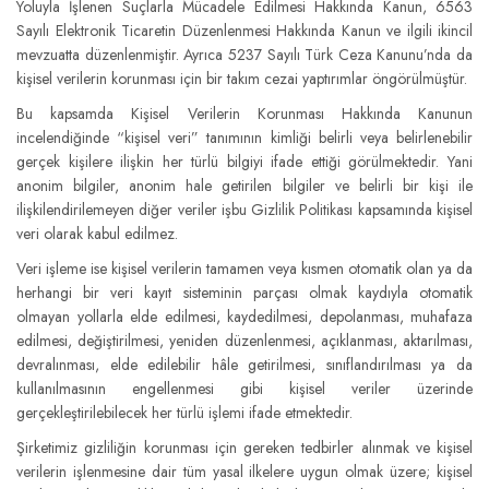
Yoluyla İşlenen Suçlarla Mücadele Edilmesi Hakkında Kanun, 6563
Sayılı Elektronik Ticaretin Düzenlenmesi Hakkında Kanun ve ilgili ikincil
mevzuatta düzenlenmiştir. Ayrıca 5237 Sayılı Türk Ceza Kanunu’nda da
kişisel verilerin korunması için bir takım cezai yaptırımlar öngörülmüştür.
Bu kapsamda Kişisel Verilerin Korunması Hakkında Kanunun
incelendiğinde “kişisel veri” tanımının kimliği belirli veya belirlenebilir
gerçek kişilere ilişkin her türlü bilgiyi ifade ettiği görülmektedir. Yani
anonim bilgiler, anonim hale getirilen bilgiler ve belirli bir kişi ile
ilişkilendirilemeyen diğer veriler işbu Gizlilik Politikası kapsamında kişisel
veri olarak kabul edilmez.
Veri işleme ise kişisel verilerin tamamen veya kısmen otomatik olan ya da
herhangi bir veri kayıt sisteminin parçası olmak kaydıyla otomatik
olmayan yollarla elde edilmesi, kaydedilmesi, depolanması, muhafaza
edilmesi, değiştirilmesi, yeniden düzenlenmesi, açıklanması, aktarılması,
devralınması, elde edilebilir hâle getirilmesi, sınıflandırılması ya da
kullanılmasının engellenmesi gibi kişisel veriler üzerinde
gerçekleştirilebilecek her türlü işlemi ifade etmektedir.
Şirketimiz gizliliğin korunması için gereken tedbirler alınmak ve kişisel
verilerin işlenmesine dair tüm yasal ilkelere uygun olmak üzere; kişisel