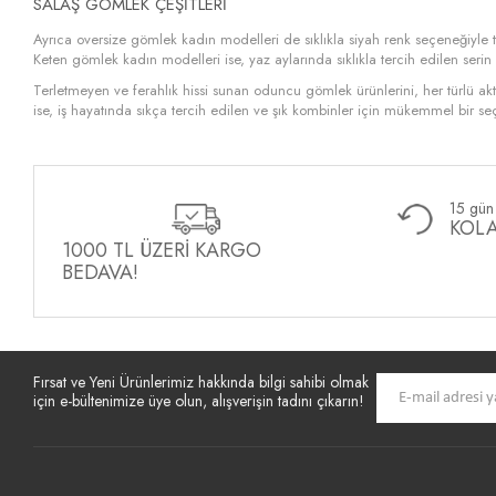
SALAŞ GÖMLEK ÇEŞITLERI
Ayrıca oversize gömlek kadın modelleri de sıklıkla siyah renk seçeneğiyle ter
Keten gömlek kadın modelleri ise, yaz aylarında sıklıkla tercih edilen serin
Terletmeyen ve ferahlık hissi sunan oduncu gömlek ürünlerini, her türlü aktiv
ise, iş hayatında sıkça tercih edilen ve şık kombinler için mükemmel bir seç
15 gün 
KOLA
1000 TL ÜZERİ KARGO
BEDAVA!
Fırsat ve Yeni Ürünlerimiz hakkında bilgi sahibi olmak
için e-bültenimize üye olun, alışverişin tadını çıkarın!