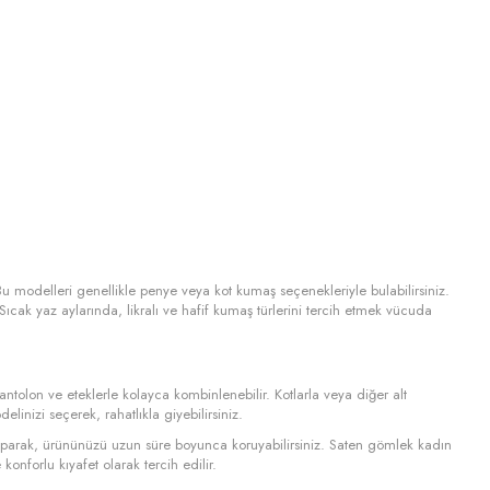
Bu modelleri genellikle penye veya kot kumaş seçenekleriyle bulabilirsiniz.
ıcak yaz aylarında, likralı ve hafif kumaş türlerini tercih etmek vücuda
antolon ve eteklerle kolayca kombinlenebilir. Kotlarla veya diğer alt
linizi seçerek, rahatlıkla giyebilirsiniz.
yaparak, ürününüzü uzun süre boyunca koruyabilirsiniz. Saten gömlek kadın
konforlu kıyafet olarak tercih edilir.