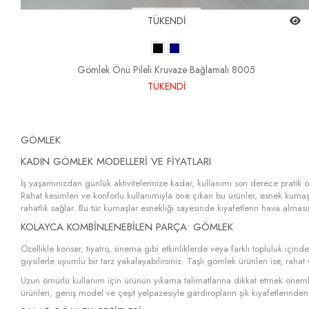
TÜKENDİ
Gömlek Önü Pileli Kruvaze Bağlamalı 8005
TÜKENDİ
GÖMLEK
KADIN GÖMLEK MODELLERI VE FIYATLARI
İş yaşamınızdan günlük aktivitelerinize kadar, kullanımı son derece pratik 
Rahat kesimleri ve konforlu kullanımıyla öne çıkan bu ürünler, esnek kumaşl
rahatlık sağlar. Bu tür kumaşlar esnekliği sayesinde kıyafetlerin hava almasını
KOLAYCA KOMBINLENEBILEN PARÇA: GÖMLEK
Özellikle konser, tiyatro, sinema gibi etkinliklerde veya farklı topluluk iç
giysilerle uyumlu bir tarz yakalayabilirsiniz. Taşlı gömlek ürünleri ise, rah
Uzun ömürlü kullanım için ürünün yıkama talimatlarına dikkat etmek öneml
ürünleri, geniş model ve çeşit yelpazesiyle gardıropların şık kıyafetlerinden 