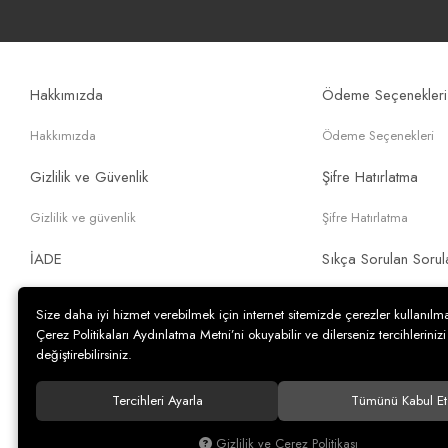
Hakkımızda
Ödeme Seçenekleri
Hakkımızda
Ödeme Seçenekleri
Gizlilik ve Güvenlik
Şifre Hatırlatma
Gizlilik ve güvenlik
Şifre Hatırlatma
İADE
Sıkça Sorulan Sorul
İade
Sıkça Sorulan Sorular
Size daha iyi hizmet verebilmek için internet sitemizde çerezler kullanılma
Çerez Politikaları Aydınlatma Metni’ni okuyabilir ve dilerseniz tercihlerinizi
Spariş Kargo Ve Teslimat
değiştirebilirsiniz.
Sipariş Kargo Ve Teslimat
Tercihleri Ayarla
Tümünü Kabul Et
Gizlilik ve Çerez Politikası