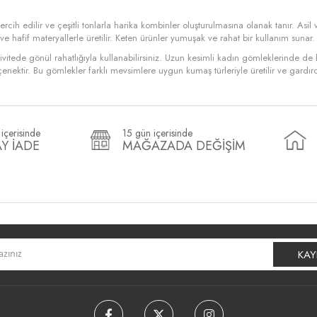
cih edilir ve çeşitli tonlarla harika kombinler oluşturulmasına olanak tanır. Asil 
 ve hafif materyallerle üretilir. Keten ürünler yumuşak ve rahat bir kullanım sunar
itede gönül rahatlığıyla kullanabilirsiniz. Uzun kesimli kadın gömleklerinde de ke
enektir. Bu gömlekler farklı mevsimlere uygun kumaş türleriyle üretilir ve gardıro
içerisinde
15 gün içerisinde
Y İADE
MAĞAZADA DEĞİŞİM
KAY