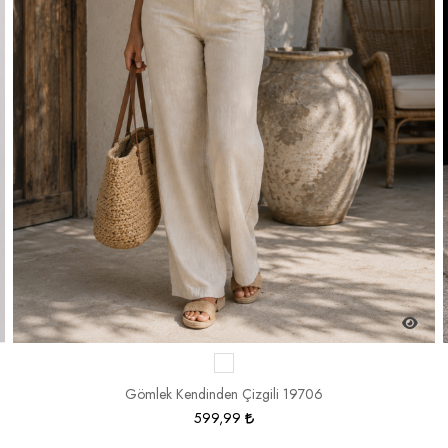
Gömlek Kendinden Çizgili 19706
599,99