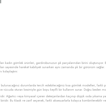
olan kadın gömlek ürünleri, gardırobunuzun şık parçalarından birini oluşturuyor. 
arı sayesinde hareket kabiliyeti sunarken aynı zamanda şık bir görünüm sağlar. S
 kolaylaştırır.
inde bulunacağınız durumlarda tercih edebileceğiniz kısa gömlek modelleri, farklı p
at ve vücuda oturan kesimiyle gün boyu keyifli bir kullanım sunar. Doğru beden mode
idir. Ağartıcı veya kimyasal içeren deterjanlardan kaçınıp düşük ısıda yıkama 
biridir. Bu klasik ve zarif seçenek, farklı aksesuarlarla kolayca kombinlenebilir ve 