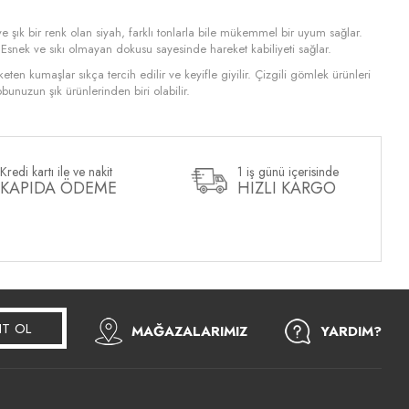
ve şık bir renk olan siyah, farklı tonlarla bile mükemmel bir uyum sağlar.
. Esnek ve sıkı olmayan dokusu sayesinde hareket kabiliyeti sağlar.
ten kumaşlar sıkça tercih edilir ve keyifle giyilir. Çizgili gömlek ürünleri
bunuzun şık ürünlerinden biri olabilir.
Kredi kartı ile ve nakit
1 iş günü içerisinde
KAPIDA ÖDEME
HIZLI KARGO
IT OL
MAĞAZALARIMIZ
YARDIM?