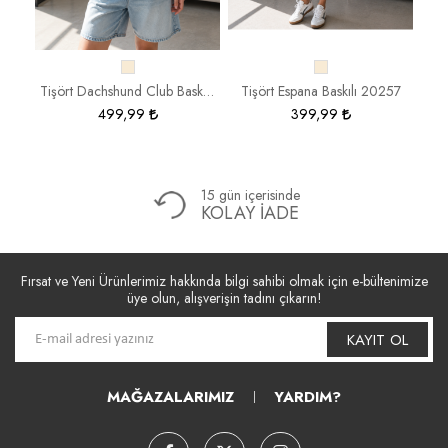
Tişört Reçmeli Geniş Geniş Yaka Ribana BSR 1969
Tişört Dachshund Club Baskılı 19886
Tişört Espana Baskılı 20257
T
499,99
399,99
15 gün içerisinde
KOLAY İADE
Fırsat ve Yeni Ürünlerimiz hakkında bilgi sahibi olmak için e-bültenimize
üye olun, alışverişin tadını çıkarın!
KAYIT OL
MAĞAZALARIMIZ
YARDIM?