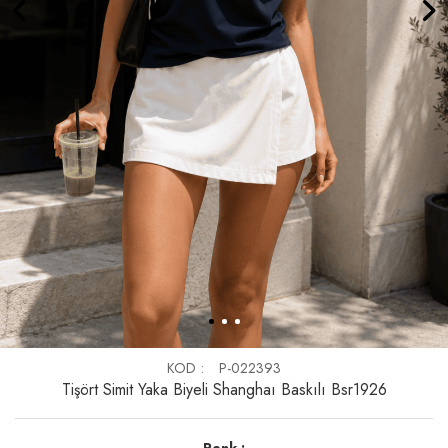
KOD
P-022393
Tişört Simit Yaka Biyeli Shanghaı Baskılı Bsr1926
Renk