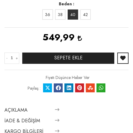
Beden
36
38
40
42
549,99
SEPETE EKLE
-
+
Fiyatı Düşünce Haber Ver
Paylaş :
AÇIKLAMA
İADE & DEĞIŞIM
KARGO BILGILERI