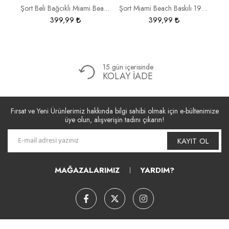
Şort Beli Bağcıklı Miami Beach Baskılı 19987
Şort Miami Beach Baskılı 19957
Şo
399,99
399,99
15 gün içerisinde
KOLAY İADE
Fırsat ve Yeni Ürünlerimiz hakkında bilgi sahibi olmak için e-bültenimize
üye olun, alışverişin tadını çıkarın!
KAYIT OL
MAĞAZALARIMIZ
YARDIM?