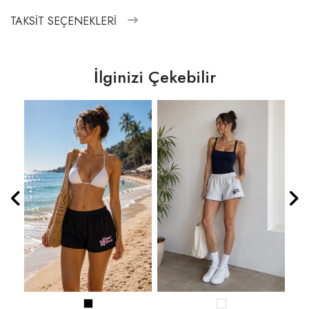
TAKSIT SEÇENEKLERI
İlginizi Çekebilir
R1472