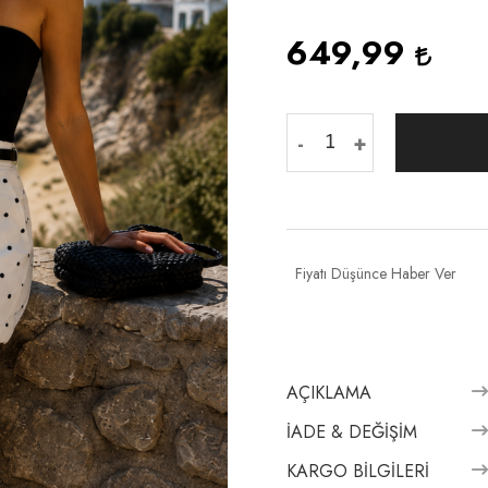
649,99
-
+
Fiyatı Düşünce Haber Ver
AÇIKLAMA
İADE & DEĞIŞIM
KARGO BILGILERI