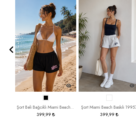
SR1472
%25
Şort Beli Bağcıklı Miami Beach Baskılı 19987
Şort Miami Beach Baskılı 1995
399,99
399,99