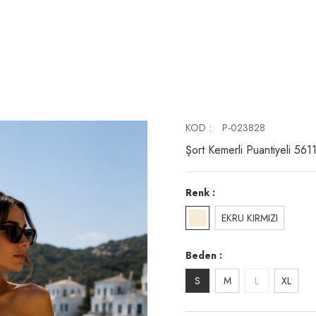
KOD
P-023828
Şort Kemerli Puantiyeli 561
Renk
EKRU KIRMIZI
Beden
S
M
L
XL