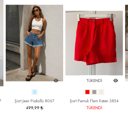
TÜKENDİ
7
Şort Jean Püsküllü 8067
Şort Pamuk Flam Keten 3854
499,99
TÜKENDİ