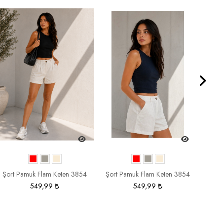
Şort Pamuk Flam Keten 3854
Şort Pamuk Flam Keten 3854
Ş
549,99
549,99
349