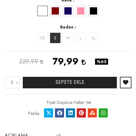
Beden
XS
S
M
L
XL
79,99
229,99
%65
SEPETE EKLE
-
+
Fiyatı Düşünce Haber Ver
Paylaş :
AÇIKLAMA