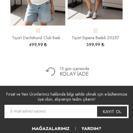
Tişört Reçmeli Geniş Geniş Yaka Ribana BSR 1969
Tişört Dachshund Club Baskılı 19886
Tişört Espana Baskılı 20257
T
499,99
399,99
15 gün içerisinde
KOLAY İADE
Fırsat ve Yeni Ürünlerimiz hakkında bilgi sahibi olmak için e-bültenimize
üye olun, alışverişin tadını çıkarın!
KAYIT OL
MAĞAZALARIMIZ
YARDIM?