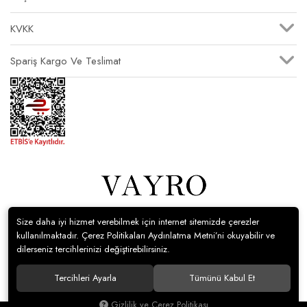
KVKK
Spariş Kargo Ve Teslimat
Size daha iyi hizmet verebilmek için internet sitemizde çerezler
© Vayro Giyim Tüm hakları saklıdır.
kullanılmaktadır. Çerez Politikaları Aydınlatma Metni’ni okuyabilir ve
dilerseniz tercihlerinizi değiştirebilirsiniz.
Tercihleri Ayarla
Tümünü Kabul Et
Gizlilik ve Çerez Politikası