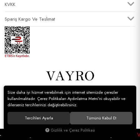
KVKK
Spariş Kargo Ve Teslimat
Size daha iyi hizmet verebilmek için internet sitemizde çerezler
© Vayro Giyim Tüm hakları saklıdır.
kullanılmaktadır. Çerez Politikaları Aydınlatma Metni’ni okuyabilir ve
dilerseniz tercihlerinizi değiştirebilirsiniz.
Tercihleri Ayarla
Tümünü Kabul Et
Gizlilik ve Çerez Politikası
Ücretsiz Kargo
1000 TL VE ÜZERİ
Ücretsiz Kargo
1000 TL V