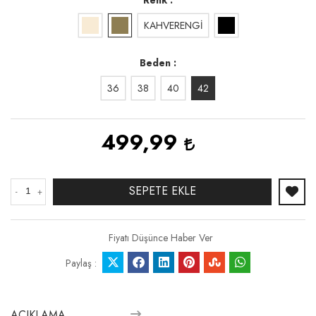
KAHVERENGİ
Beden
36
38
40
42
499,99
SEPETE EKLE
-
+
Fiyatı Düşünce Haber Ver
Paylaş :
AÇIKLAMA