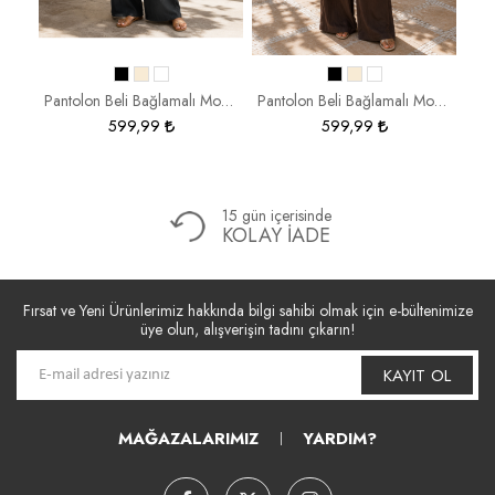
Pantolon Jean Wide Leg 272-030
Pantolon Beli Bağlamalı Modal Kumaş 5559
Pantolon Beli Bağlamalı Modal Kumaş 5559
599,99
599,99
15 gün içerisinde
KOLAY İADE
Fırsat ve Yeni Ürünlerimiz hakkında bilgi sahibi olmak için e-bültenimize
üye olun, alışverişin tadını çıkarın!
KAYIT OL
MAĞAZALARIMIZ
YARDIM?