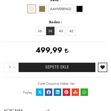
KAHVERENGİ
Beden
36
38
40
42
499,99
SEPETE EKLE
-
+
Fiyatı Düşünce Haber Ver
Paylaş :
AÇIKLAMA