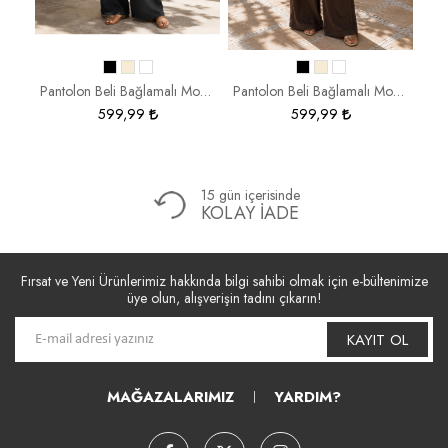
Pantolon Jean Wide Leg 272-030
Pantolon Beli Bağlamalı Modal Kumaş 5559
Pantolon Beli Bağlamalı Modal Kumaş 5559
599,99
599,99
15 gün içerisinde
KOLAY İADE
Fırsat ve Yeni Ürünlerimiz hakkında bilgi sahibi olmak için e-bültenimize
üye olun, alışverişin tadını çıkarın!
KAYIT OL
MAĞAZALARIMIZ
YARDIM?