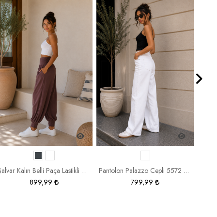
Şalvar Kalın Belli Paça Lastikli 20156
Pantolon Palazzo Cepli 5572 5596
899,99
799,99