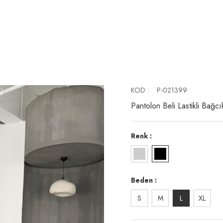
KOD
P-021399
Pantolon Beli Lastikli Bağc
Renk
Beden
S
M
L
XL