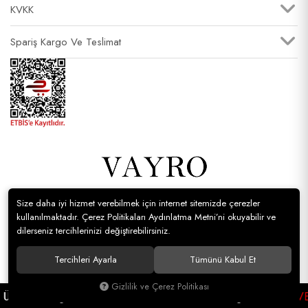
KVKK
Spariş Kargo Ve Teslimat
Size daha iyi hizmet verebilmek için internet sitemizde çerezler
© Vayro Giyim Tüm hakları saklıdır.
kullanılmaktadır. Çerez Politikaları Aydınlatma Metni’ni okuyabilir ve
dilerseniz tercihlerinizi değiştirebilirsiniz.
Tercihleri Ayarla
Tümünü Kabul Et
Gizlilik ve Çerez Politikası
Ücretsiz Kargo
1000 TL VE ÜZERİ
Ücretsiz Kargo
1000 TL VE