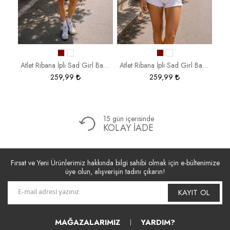
Atlet Ribana İpli Sad Girl Baskılı BSR1980
Atlet Ribana İpli Sad Girl Baskılı BSR1980
259,99
259,99
15 gün içerisinde
KOLAY İADE
Fırsat ve Yeni Ürünlerimiz hakkında bilgi sahibi olmak için e-bültenimize
üye olun, alışverişin tadını çıkarın!
KAYIT OL
MAĞAZALARIMIZ
YARDIM?