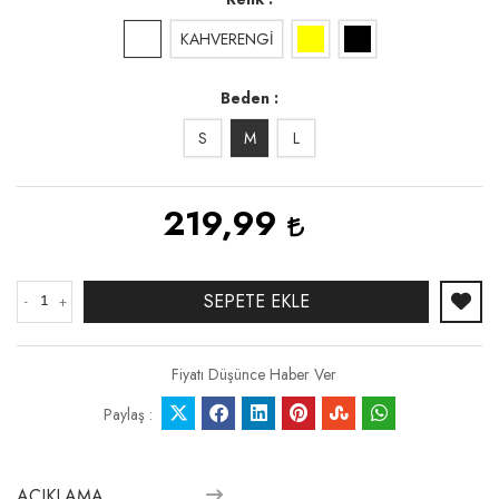
KAHVERENGİ
Beden
S
M
L
219,99
SEPETE EKLE
-
+
Fiyatı Düşünce Haber Ver
Paylaş :
AÇIKLAMA