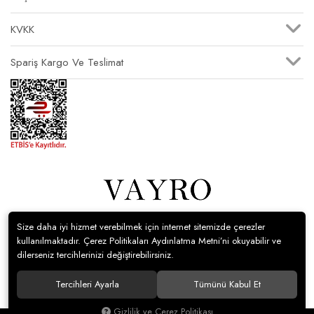
KVKK
Spariş Kargo Ve Teslimat
Size daha iyi hizmet verebilmek için internet sitemizde çerezler
© Vayro Giyim Tüm hakları saklıdır.
kullanılmaktadır. Çerez Politikaları Aydınlatma Metni’ni okuyabilir ve
dilerseniz tercihlerinizi değiştirebilirsiniz.
Tercihleri Ayarla
Tümünü Kabul Et
Gizlilik ve Çerez Politikası