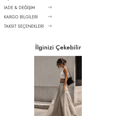
İADE & DEĞIŞIM
KARGO BILGILERI
TAKSIT SEÇENEKLERI
İlginizi Çekebilir