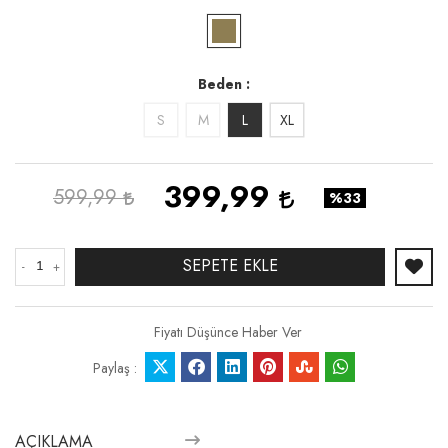
Beden
S
M
L
XL
399,99
599,99
%33
SEPETE EKLE
-
+
Fiyatı Düşünce Haber Ver
Paylaş :
AÇIKLAMA