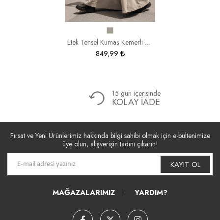
Etek Tensel Kumaş Kemerli 4228
849,99
15 gün içerisinde
KOLAY İADE
Fırsat ve Yeni Ürünlerimiz hakkında bilgi sahibi olmak için e-bültenimize
üye olun, alışverişin tadını çıkarın!
KAYIT OL
MAĞAZALARIMIZ
YARDIM?