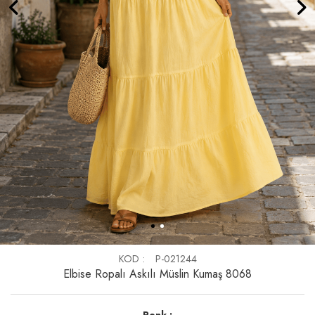
KOD
P-021244
Elbise Ropalı Askılı Müslin Kumaş 8068
Renk