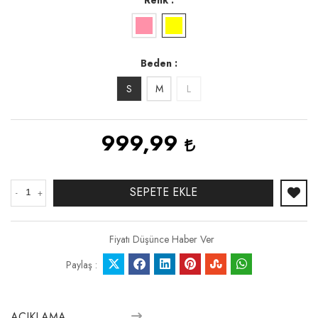
Beden
S
M
L
999,99
SEPETE EKLE
-
+
Fiyatı Düşünce Haber Ver
Paylaş :
AÇIKLAMA