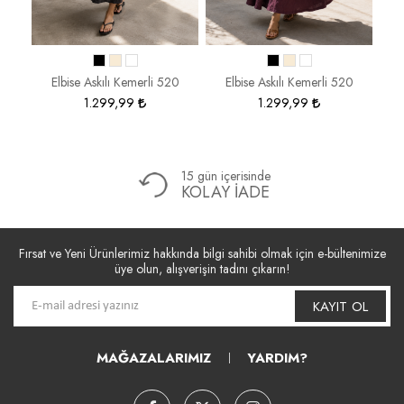
 148
Elbise Askılı Kemerli 520
Elbise Askılı Kemerli 520
1.299,99
1.299,99
15 gün içerisinde
KOLAY İADE
Fırsat ve Yeni Ürünlerimiz hakkında bilgi sahibi olmak için e-bültenimize
üye olun, alışverişin tadını çıkarın!
KAYIT OL
MAĞAZALARIMIZ
YARDIM?