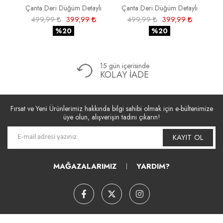
Çanta Deri Düğüm Detaylı
Çanta Deri Düğüm Detaylı
Ç
499,99
399,99
499,99
399,99
%20
%20
15 gün içerisinde
KOLAY İADE
Fırsat ve Yeni Ürünlerimiz hakkında bilgi sahibi olmak için e-bültenimize
üye olun, alışverişin tadını çıkarın!
KAYIT OL
MAĞAZALARIMIZ
YARDIM?