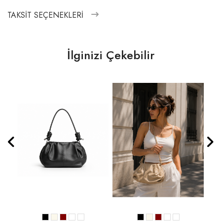
TAKSIT SEÇENEKLERI
İlginizi Çekebilir
lı