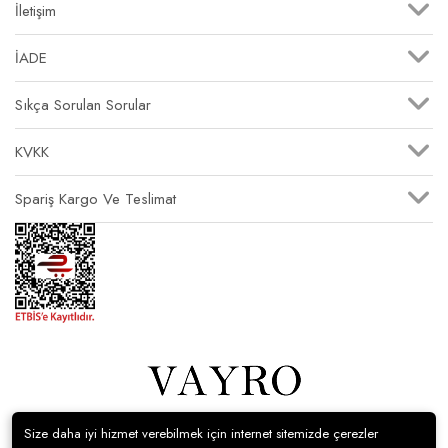
İletişim
İADE
Sıkça Sorulan Sorular
KVKK
Spariş Kargo Ve Teslimat
Size daha iyi hizmet verebilmek için internet sitemizde çerezler
© Vayro Giyim Tüm hakları saklıdır.