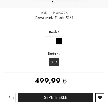
KOD
P-023726
Çanta Minik Fularlı 5161
Renk
Beden
STD
499,99
SEPETE EKLE
-
+