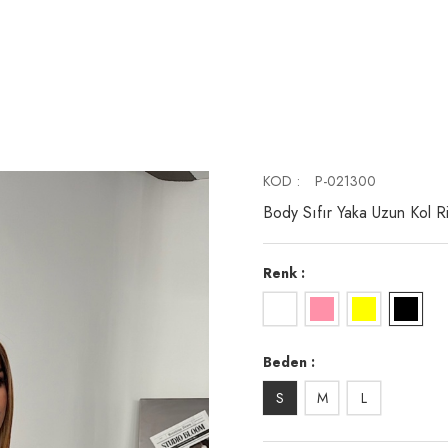
KOD
P-021300
Body Sıfır Yaka Uzun Kol 
Renk
Beden
S
M
L