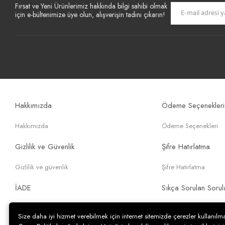
Fırsat ve Yeni Ürünlerimiz hakkında bilgi sahibi olmak
için e-bültenimize üye olun, alışverişin tadını çıkarın!
Hakkımızda
Ödeme Seçenekleri
Hakkımızda
Ödeme Seçenekleri
Gizlilik ve Güvenlik
Şifre Hatırlatma
Gizlilik ve güvenlik
Şifre Hatırlatma
İADE
Sıkça Sorulan Sorul
İade
Sıkça Sorulan Sorular
Size daha iyi hizmet verebilmek için internet sitemizde çerezler kullanılma