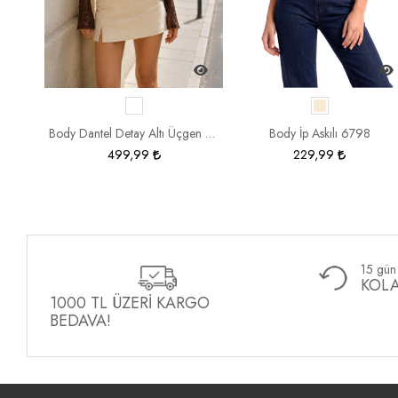
Sandy Sıfır Yaka Uzun Kol Body 1670
Body Dantel Detay Altı Üçgen 6866
Body İp Askılı 6798
499,99
229,99
15 gün 
KOLA
1000 TL ÜZERİ KARGO
BEDAVA!